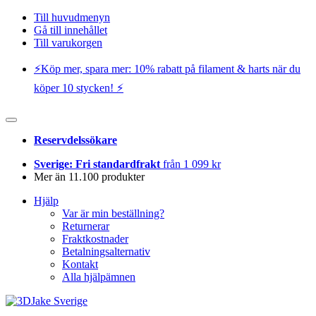
Till huvudmenyn
Gå till innehållet
Till varukorgen
⚡️Köp mer, spara mer: 10% rabatt på filament & harts när du
köper 10 stycken! ⚡️
Reservdelssökare
Sverige: Fri standardfrakt
från 1 099 kr
Mer än 11.100 produkter
Hjälp
Var är min beställning?
Returnerar
Fraktkostnader
Betalningsalternativ
Kontakt
Alla hjälpämnen