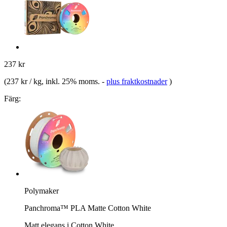
237 kr
(
237 kr / kg
, inkl. 25% moms.
-
plus fraktkostnader
)
Färg:
Polymaker
Panchroma™ PLA Matte Cotton White
Matt elegans i Cotton White