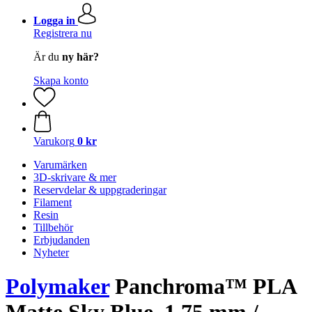
Logga in
Registrera nu
Är du
ny här?
Skapa konto
Varukorg
0 kr
Varumärken
3D-skrivare & mer
Reservdelar & uppgraderingar
Filament
Resin
Tillbehör
Erbjudanden
Nyheter
Polymaker
Panchroma™ PLA