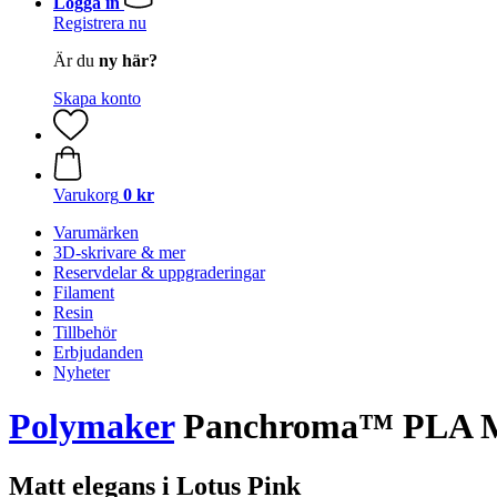
Logga in
Registrera nu
Är du
ny här?
Skapa konto
Varukorg
0 kr
Varumärken
3D-skrivare & mer
Reservdelar & uppgraderingar
Filament
Resin
Tillbehör
Erbjudanden
Nyheter
Polymaker
Panchroma™ PLA Mat
Matt elegans i Lotus Pink