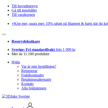
Till huvudmenyn
Gå till innehållet
Till varukorgen
⚡️Köp mer, spara mer: 10% rabatt på filament & harts när du kö
Reservdelssökare
Sverige: Fri standardfrakt
från 1 099 kr
Mer än 11.100 produkter
Hjälp
Var är min beställning?
Returnerar
Fraktkostnader
Betalningsalternativ
Kontakt
Alla hjälpämnen