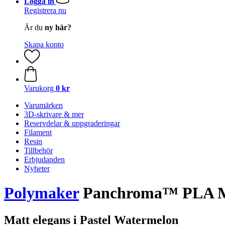
Logga in
Registrera nu
Är du
ny här?
Skapa konto
Varukorg
0 kr
Varumärken
3D-skrivare & mer
Reservdelar & uppgraderingar
Filament
Resin
Tillbehör
Erbjudanden
Nyheter
Polymaker
Panchroma™ PLA Mat
Matt elegans i Pastel Watermelon