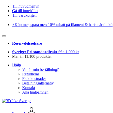
Till huvudmenyn
Gå till innehållet
Till varukorgen
⚡️Köp mer, spara mer: 10% rabatt på filament & harts när du kö
Reservdelssökare
Sverige: Fri standardfrakt
från 1 099 kr
Mer än 11.100 produkter
Hjälp
Var är min beställning?
Returnerar
Fraktkostnader
Betalningsalternativ
Kontakt
Alla hjälpämnen