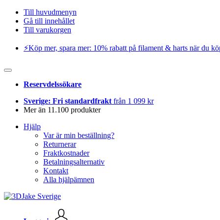
Till huvudmenyn
Gå till innehållet
Till varukorgen
⚡️Köp mer, spara mer: 10% rabatt på filament & harts när du kö
Reservdelssökare
Sverige: Fri standardfrakt
från 1 099 kr
Mer än 11.100 produkter
Hjälp
Var är min beställning?
Returnerar
Fraktkostnader
Betalningsalternativ
Kontakt
Alla hjälpämnen