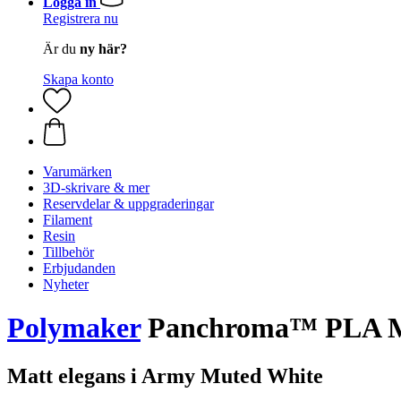
Logga in
Registrera nu
Är du
ny här?
Skapa konto
Varumärken
3D-skrivare & mer
Reservdelar & uppgraderingar
Filament
Resin
Tillbehör
Erbjudanden
Nyheter
Polymaker
Panchroma™ PLA Mat
Matt elegans i Army Muted White